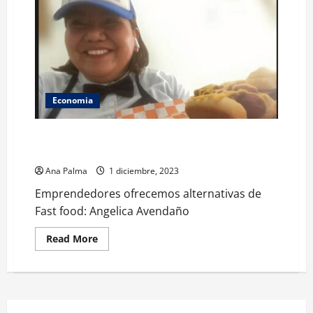
Economia
Emprendedores ofrecemos alternativas de Fast food:
Angelica Avendaño
Ana Palma
1 diciembre, 2023
Emprendedores ofrecemos alternativas de
Fast food: Angelica Avendaño
Read
Read More
more
about
Emprendedores
ofrecemos
alternativas
de
Fast