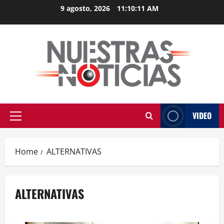
Skip
9 agosto, 2026
11:10:12 AM
to
content
VIDEO
Primary
Menu
Home
ALTERNATIVAS
ALTERNATIVAS