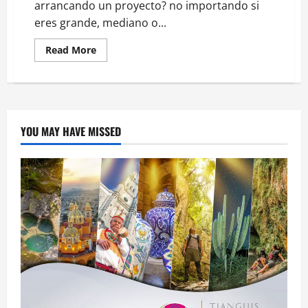
arrancando un proyecto? no importando si
eres grande, mediano o...
Read
Read More
more
about
Mercadotecnia
e
IA
aliadas
para
tu
YOU MAY HAVE MISSED
negocio:
Kandel