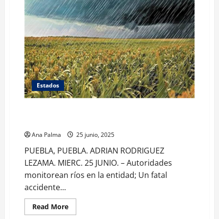
Estados
Buenos resultados agrícolas por temporal de lluvias
en Puebla
Ana Palma
25 junio, 2025
PUEBLA, PUEBLA. ADRIAN RODRIGUEZ
LEZAMA. MIERC. 25 JUNIO. – Autoridades
monitorean ríos en la entidad; Un fatal
accidente...
Read
Read More
more