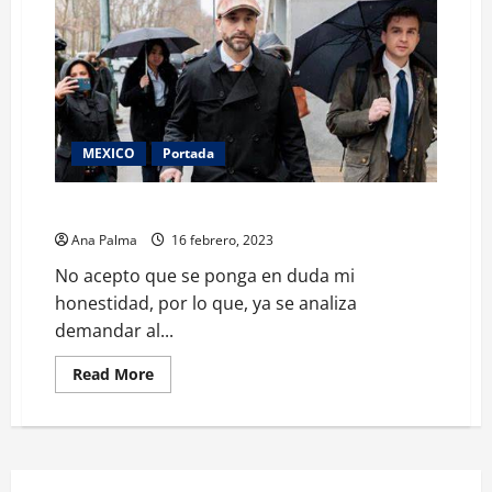
MEXICO
Portada
AMLO analiza demandar a abogado de García Luna
Ana Palma
16 febrero, 2023
No acepto que se ponga en duda mi
honestidad, por lo que, ya se analiza
demandar al...
Read
Read More
more
about
AMLO
analiza
demandar
a
abogado