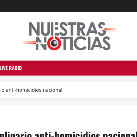
LIVE RADIO
io anti-homicidios nacional
plinario anti-homicidios naciona