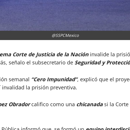
@SSPCMexico
ema Corte de Justicia de la Nación
invalide la prisi
rás, señalo el subsecretario de
Seguridad y Protecci
cción semanal
“Cero Impunidad”
, explicó que el proy
 invalidad la prisión preventiva.
pez Obrador
califico como una
chicanada
si la Cort
d Pública informó que, se formó un
equipo interdisci