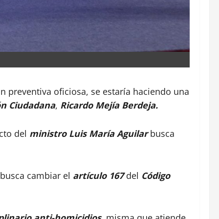
ón preventiva oficiosa, se estaría haciendo una
ón Ciudadana
,
Ricardo Mejía Berdeja.
ecto del
ministro Luis María Aguilar
busca
e busca cambiar el
artículo 167
del
Código
plinario anti-homicidios
, misma que atiende