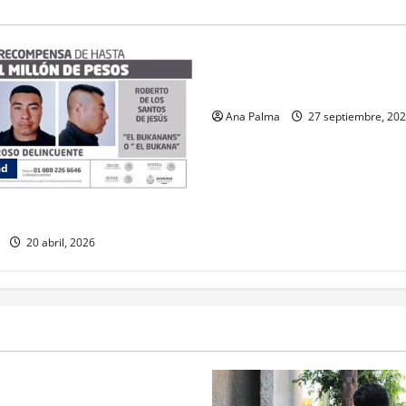
Seguridad
Ejército envía Fuerzas Especia
frontera norte
Ana Palma
27 septiembre, 20
ad
 líder huachicolero
20 abril, 2026
rivada vive transformación