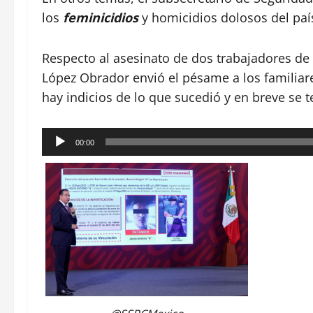
los
feminicidios
y homicidios dolosos del país
Respecto al asesinato de dos trabajadores de
López Obrador envió el pésame a los familiar
hay indicios de lo que sucedió y en breve se 
Reproductor
00:00
de
audio