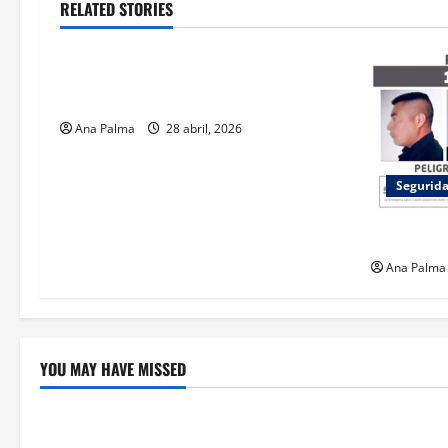
RELATED STORIES
Seguridad
FGR integra dos investigaciones por
hechos ocurridos en Chihuahua
Ana Palma
28 abril, 2026
Segurid
Detienen a
Ana Palma
YOU MAY HAVE MISSED
Crítica de Cine
Educación
¿Cuánto cuesta filmar en IMAX? La
Educación p