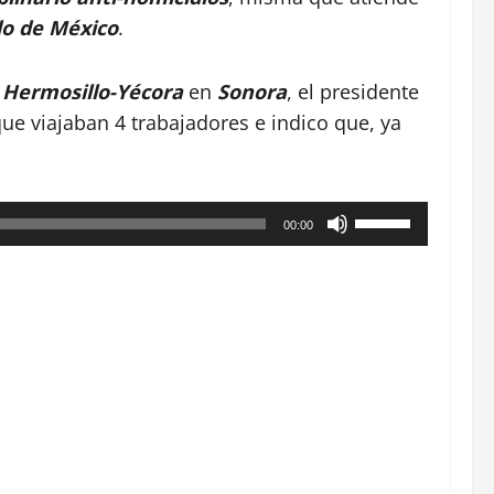
do de México
.
 Hermosillo-Yécora
en
Sonora
, el presidente
ue viajaban 4 trabajadores e indico que, ya
Utiliza
00:00
las
teclas
de
flecha
arriba/abajo
para
aumentar
o