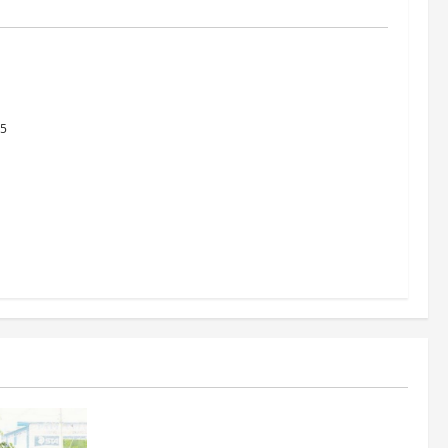
les a la
25
Estados
Portada
Pitahaya poblana viaja a mercados