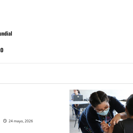
undial
LO
Nacional Homeopático brinda
inecológica integral y
da
24 mayo, 2026