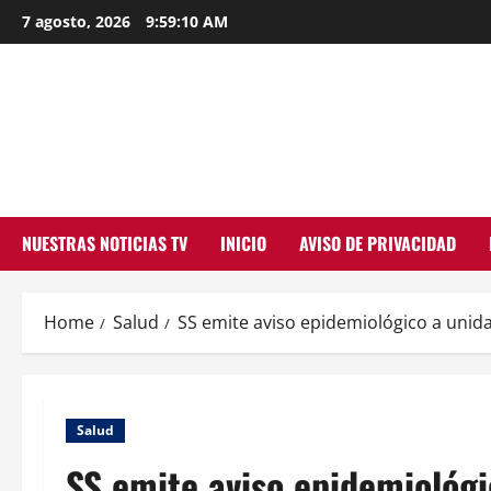
Skip
7 agosto, 2026
9:59:11 AM
to
content
NUESTRAS NOTICIAS TV
INICIO
AVISO DE PRIVACIDAD
Home
Salud
SS emite aviso epidemiológico a unida
Salud
SS emite aviso epidemiológi