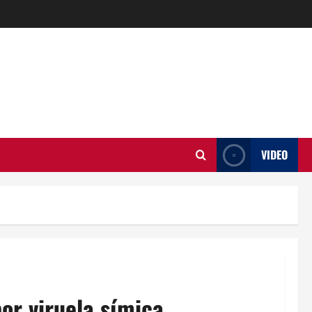
VIDEO
or viruela símica