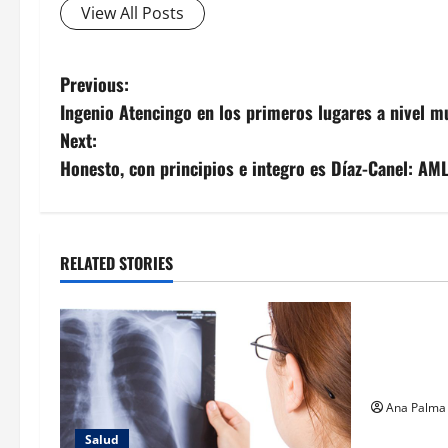
View All Posts
Post
Previous:
Ingenio Atencingo en los primeros lugares a nivel m
navigation
Next:
Honesto, con principios e integro es Díaz-Canel: AM
RELATED STORIES
Salud
Hospital 
atención g
humaniza
Ana Palma
Salud