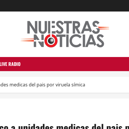
LIVE RADIO
des medicas del pais por viruela símica
co a unidades medicas del pais p