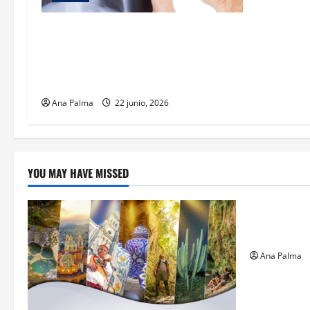
CENAPRECE y el Hospital General de
México impulsan la actualización en
el diagnóstico y tratamiento de
la tuberculosis
Ana Palma
22 junio, 2026
YOU MAY HAVE MISSED
Estados
Llega “mosc
gusano bar
Ana Palma