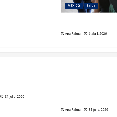
MEXICO
Salud
33.9 millones de dosis aplic
el sarampión reporta SS
Ana Palma
6 abril, 2026
MEXICO
a estéril” para combate de
Un oficial de la Armada de Mé
renador
su formación desde que pien
ingresar a la Heroica Escuela
31 julio, 2026
Militar
Ana Palma
31 julio, 2026