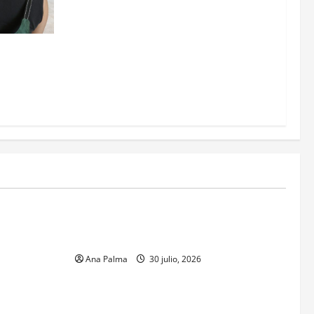
adas contra
MEXICO
xico inicia
CENAVI. Misión: Vigilar el Espacio Áereo
sa en
Mexicano
 Naval
Ana Palma
30 julio, 2026