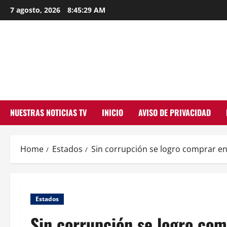
Skip
7 agosto, 2026
8:45:31 AM
to
content
NUESTRAS NOTICIAS TV
INICIO
AVISO DE PRIVACIDAD
Home
Estados
Sin corrupción se logro comprar e
Estados
Sin corrupción se logro com