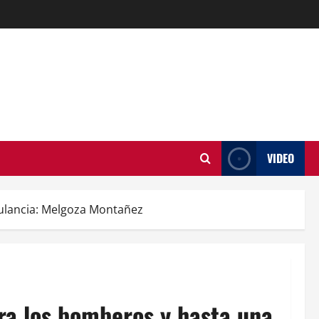
VIDEO
ulancia: Melgoza Montañez
ra los bomberos y hasta una