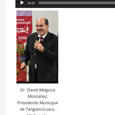
Reproductor
00:00
de
audio
Dr. David Melgoza
Montañez,
Presidente Municipal
de Tangancícuaro,