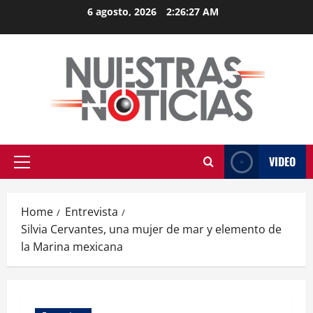
Skip
6 agosto, 2026
2:26:28 AM
to
content
VIDEO
Primary
Menu
Home
Entrevista
Silvia Cervantes, una mujer de mar y elemento de
la Marina mexicana