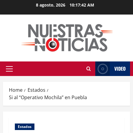
Skip
8 agosto, 2026
10:17:43 AM
to
content
VIDEO
Primary
Menu
Home
Estados
Si al “Operativo Mochila” en Puebla
Estados