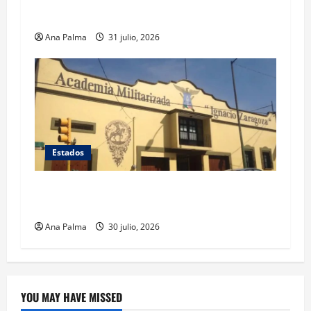
Llega “mosca estéril” para combate de gusano
barrenador
Ana Palma
31 julio, 2026
Estados
Inicia cierre de planteles militarizados en
Puebla
Ana Palma
30 julio, 2026
YOU MAY HAVE MISSED
Crítica de Cine