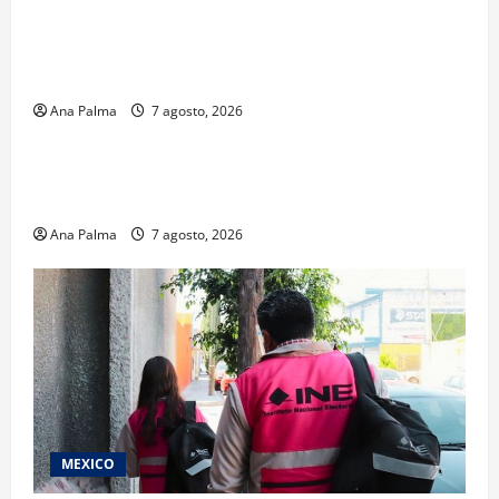
¿Cuánto cuesta filmar en IMAX? La apuesta
millonaria detrás de La Odisea
Ana Palma
7 agosto, 2026
Educación
Educación privada vive transformación sin
precedente: CIMEDU9®
Ana Palma
7 agosto, 2026
MEXICO