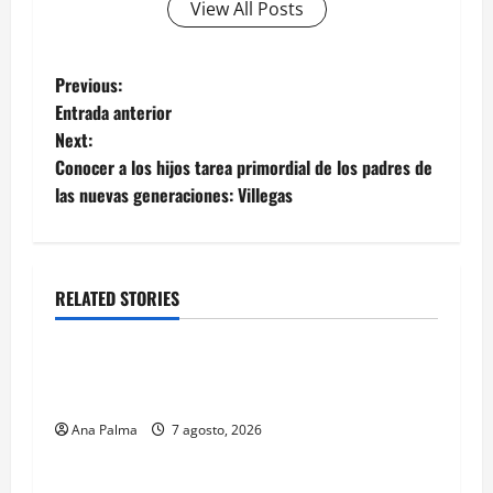
View All Posts
Post
Previous:
Entrada anterior
navigation
Next:
Conocer a los hijos tarea primordial de los padres de
las nuevas generaciones: Villegas
RELATED STORIES
Estados
Portada
Pitahaya poblana viaja a mercados
internacionales
Ana Palma
7 agosto, 2026
Estados