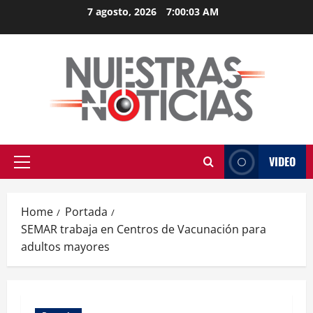
Skip
7 agosto, 2026
7:00:03 AM
to
content
VIDEO
Primary
Menu
Home
Portada
SEMAR trabaja en Centros de Vacunación para
adultos mayores