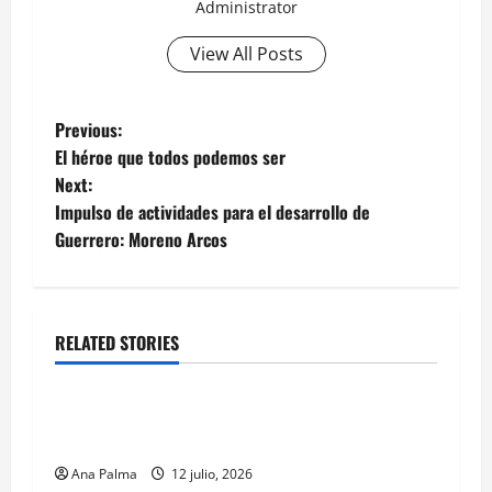
Administrator
View All Posts
Post
Previous:
El héroe que todos podemos ser
navigation
Next:
Impulso de actividades para el desarrollo de
Guerrero: Moreno Arcos
RELATED STORIES
MEXICO
Portada
Solo los mejores logran ser francotiradores de
la Fuerzas Especiales del Ejército Mexicano
Ana Palma
12 julio, 2026