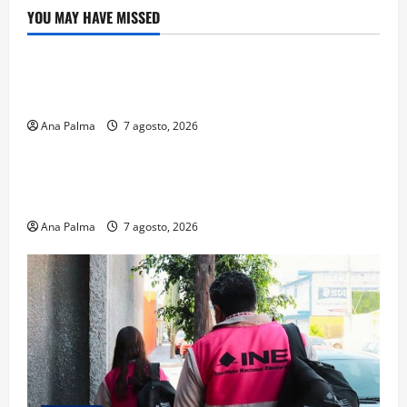
YOU MAY HAVE MISSED
Crítica de Cine
¿Cuánto cuesta filmar en IMAX? La apuesta
millonaria detrás de La Odisea
Ana Palma
7 agosto, 2026
Educación
Educación privada vive transformación sin
precedente: CIMEDU9®
Ana Palma
7 agosto, 2026