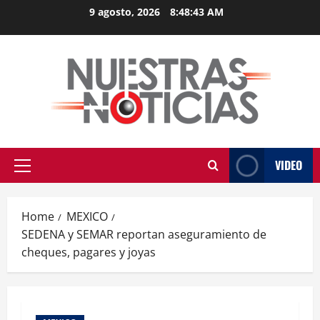
Skip
9 agosto, 2026
8:48:44 AM
to
content
VIDEO
Primary
Menu
Home
MEXICO
SEDENA y SEMAR reportan aseguramiento de
cheques, pagares y joyas