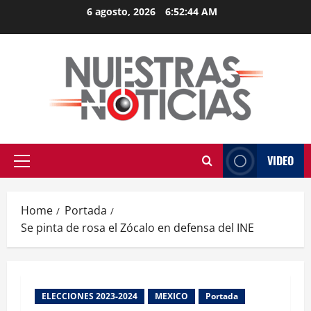
Skip
6 agosto, 2026
6:52:45 AM
to
content
VIDEO
Primary
Menu
Home
Portada
Se pinta de rosa el Zócalo en defensa del INE
ELECCIONES 2023-2024
MEXICO
Portada