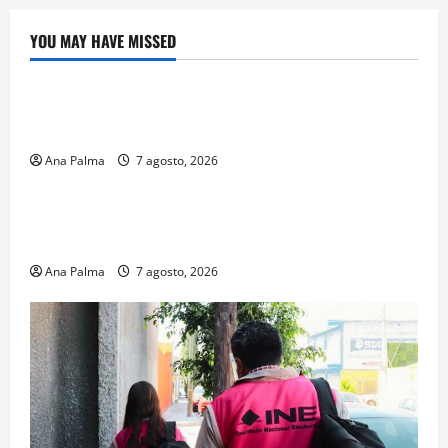
YOU MAY HAVE MISSED
Crítica de Cine
¿Cuánto cuesta filmar en IMAX? La apuesta
millonaria detrás de La Odisea
Ana Palma
7 agosto, 2026
Educación
Educación privada vive transformación sin
precedente: CIMEDU9®
Ana Palma
7 agosto, 2026