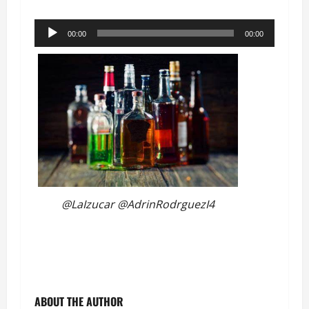
Reproductor
00:00
00:00
de
audio
@LaIzucar @AdrinRodrguezI4
ABOUT THE AUTHOR