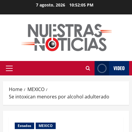
Skip
7 agosto, 2026
10:52:05 PM
to
content
VIDEO
Primary
Menu
Home
MEXICO
Se intoxican menores por alcohol adulterado
Estados
MEXICO