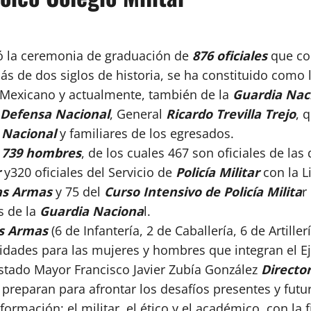
ó la ceremonia de graduación de
876 oficiales
que co
ás de dos siglos de historia, se ha constituido como l
 Mexicano y actualmente, también de la
Guardia Naci
Defensa Nacional
, General
Ricardo Trevilla Trejo
, 
 Nacional
y familiares de los egresados.
y 739 hombres
, de los cuales 467 son oficiales de las
r
y320 oficiales del Servicio de
Policía Militar
con la L
las Armas
y 75 del
Curso Intensivo de Policía Milita
r
s de la
Guardia Naciona
l.
as Armas
(6 de Infantería, 2 de Caballería, 6 de Artill
nidades para las mujeres y hombres que integran el E
Estado Mayor Francisco Javier Zubía González
Director
e preparan para afrontar los desafíos presentes y fut
rmación: el militar, el ético y el académico, con la f