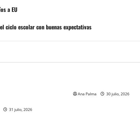
íos a EU
el ciclo escolar con buenas expectativas
MEXICO
 de la Armada de México
CENAVI. Misión: Vigilar el Es
formación desde que piensa
Áereo Mexicano
r a la Heroica Escuela Naval
Ana Palma
30 julio, 2026
31 julio, 2026