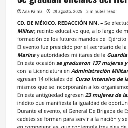
Ana Palma
29 agosto, 2025
3 minutes read
CD. DE MÉXICO. REDACCIÓN NN. –
Se efectu
Militar,
recinto educativo que, a lo largo de m
formación de los futuros mandos del Ejército
El evento fue presidido por el secretario de la
Marina
y autoridades militares de la
Guardia
En esta ocasión
se graduaron 137 mujeres 
con la Licenciatura en
Administración Milita
egresan 14 oficiales del
Curso Intensivo de 
mismos que se incorporarán a los organismo
En esta antigüedad egresan
23 mujeres de l
inédito que manifiesta la igualdad de oportu
Durante el evento, el General De Brigada de 
cadetes se forman para servir a la nación y s
en competencias, que contempla tres ejes de fo