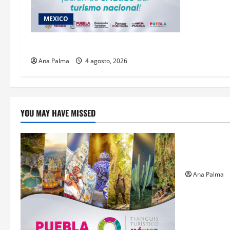
MEXICO
2027 llega Tianguis Turístico a Puebla
Ana Palma
4 agosto, 2026
YOU MAY HAVE MISSED
Estados
Llega “mosc
gusano bar
Ana Palma