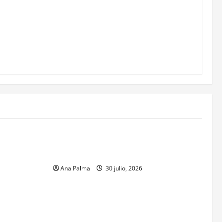
MEXICO
xico inicia
CENAVI. Misión: Vigilar el Espacio Áereo
sa en
Mexicano
 Naval
Ana Palma
30 julio, 2026