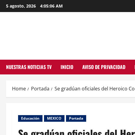
Skip
5 agosto, 2026
4:05:07 AM
to
content
NUESTRAS NOTICIAS TV
INICIO
AVISO DE PRIVACIDAD
Home
Portada
Se gradúan oficiales del Heroico Col
Educación
MEXICO
Portada
Se gradúan oficiales del Her