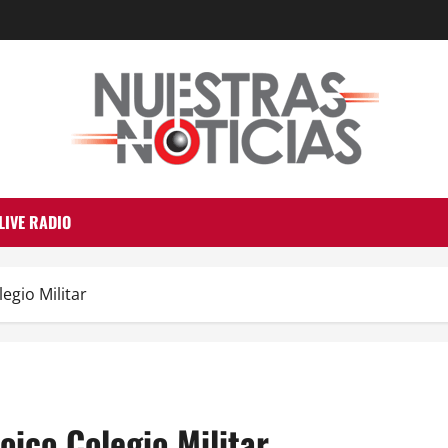
LIVE RADIO
egio Militar
oico Colegio Militar