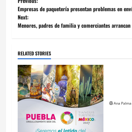
Post
Previous:
Empresas de paquetería presentan problemas en env
navigation
Next:
Menores, padres de familia y comerciantes arrancan 
RELATED STORIES
MEXICO
Un oficial
inicia su 
en ingresa
Militar
Ana Palma