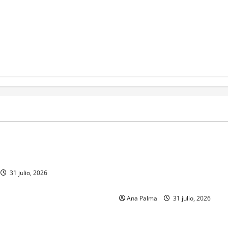
MEXICO
a estéril” para combate de
Un oficial de la Armada de Mé
renador
su formación desde que pien
ingresar a la Heroica Escuela
31 julio, 2026
Militar
Ana Palma
31 julio, 2026