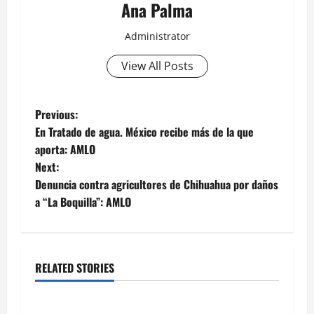
Ana Palma
Administrator
View All Posts
Post
Previous:
En Tratado de agua. México recibe más de la que
navigation
aporta: AMLO
Next:
Denuncia contra agricultores de Chihuahua por daños
a “La Boquilla”: AMLO
RELATED STORIES
Estados
Portada
Pitahaya poblana viaja a mercados