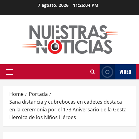
Skip
7 agosto, 2026
11:25:04 PM
to
content
VIDEO
Primary
Menu
Home
Portada
Sana distancia y cubrebocas en cadetes destaca
en la ceremonia por el 173 Aniversario de la Gesta
Heroica de los Niños Héroes