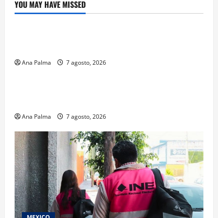
YOU MAY HAVE MISSED
Crítica de Cine
¿Cuánto cuesta filmar en IMAX? La apuesta
millonaria detrás de La Odisea
Ana Palma
7 agosto, 2026
Educación
Educación privada vive transformación sin
precedente: CIMEDU9®
Ana Palma
7 agosto, 2026
MEXICO