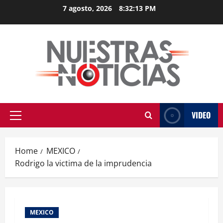
Skip
7 agosto, 2026
8:32:13 PM
to
content
VIDEO
Primary
Menu
Home
MEXICO
Rodrigo la victima de la imprudencia
MEXICO