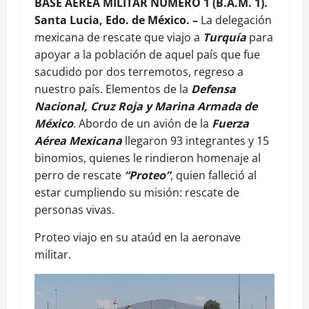
BASE AEREA MILITAR NUMERO 1 (B.A.M. 1).
Santa Lucia, Edo. de México. –
La delegación
mexicana de rescate que viajo a
Turquía
para
apoyar a la población de aquel país que fue
sacudido por dos terremotos, regreso a
nuestro país. Elementos de la
Defensa
Nacional, Cruz Roja y Marina Armada de
México
. Abordo de un avión de la
Fuerza
Aérea Mexicana
llegaron 93 integrantes y 15
binomios, quienes le rindieron homenaje al
perro de rescate
“Proteo”
, quien falleció al
estar cumpliendo su misión: rescate de
personas vivas.
Proteo viajo en su ataúd en la aeronave
militar.
Reproductor
de