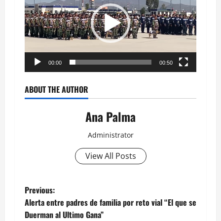
vídeo
00:00
00:50
ABOUT THE AUTHOR
Ana Palma
Administrator
View All Posts
Post
Previous:
Alerta entre padres de familia por reto vial “El que se
navigation
Duerman al Ultimo Gana”