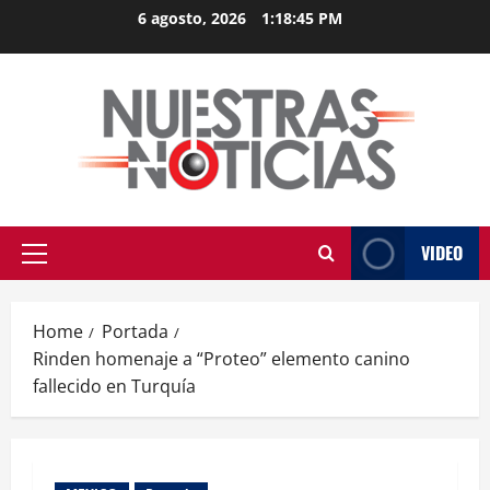
Skip
6 agosto, 2026
1:18:45 PM
to
content
VIDEO
Primary
Menu
Home
Portada
Rinden homenaje a “Proteo” elemento canino
fallecido en Turquía