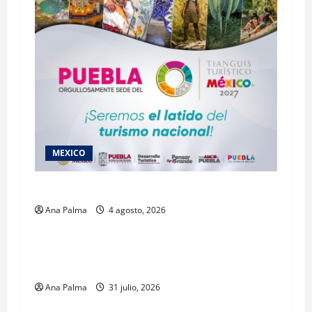
MEXICO
2027 llega Tianguis Turístico a Puebla
Ana Palma
4 agosto, 2026
Estados
Llega “mosca estéril” para combate de gusano
barrenador
Ana Palma
31 julio, 2026
MEXICO