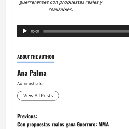
guerrerenses con propuestas reales y
realizables.
Reproductor
00:00
de
audio
ABOUT THE AUTHOR
Ana Palma
Administrator
View All Posts
Post
Previous:
Con propuestas reales gana Guerrero: MMA