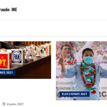
raude: INE
NES 2021
o vence periodo para que
olíticos y candidatos
ELECCIONES 2021
de gastos de campaña
4 junio, 2021
MMA reitera detonar el 4o. P