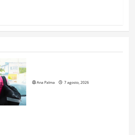
Estados
Portada
Pitahaya poblana viaja a mercados
internacionales
Ana Palma
7 agosto, 2026
s aspirantes
gresar al
al Nacional