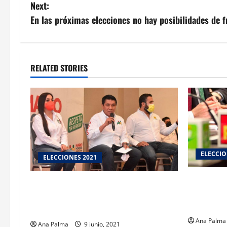
navigation
Next:
En las próximas elecciones no hay posibilidades de f
RELATED STORIES
ELECCIO
ELECCIONES 2021
Este sábad
Advierte MMA que defenderá el voto en
partidos p
Guerrero. Se cayó el PREP porque se
informen 
fue la luz y el internet
Ana Palma
Ana Palma
9 junio, 2021