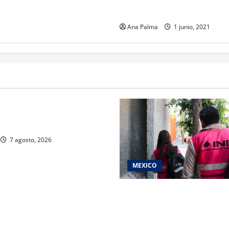
Turístico en la entidad
Ana Palma
1 junio, 2021
rivada vive transformación
ente: CIMEDU9®
7 agosto, 2026
MEXICO
Inicia el registro de persona
del Concurso Público para in
Servicio Profesional Elector