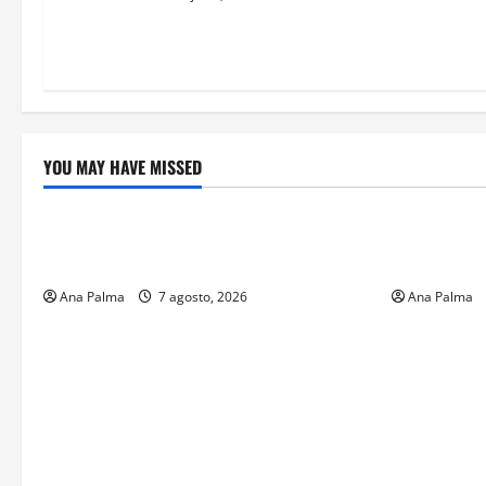
YOU MAY HAVE MISSED
Crítica de Cine
Educación
¿Cuánto cuesta filmar en IMAX? La
Educación p
apuesta millonaria detrás de La Odisea
sin preced
Ana Palma
7 agosto, 2026
Ana Palma