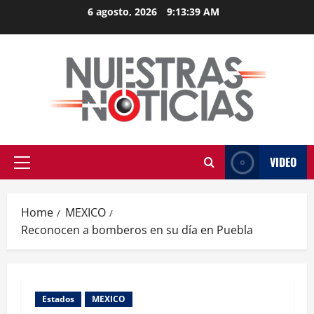
Skip
6 agosto, 2026
9:13:39 AM
to
content
VIDEO
Primary
Menu
Home
MEXICO
Reconocen a bomberos en su día en Puebla
Estados
MEXICO