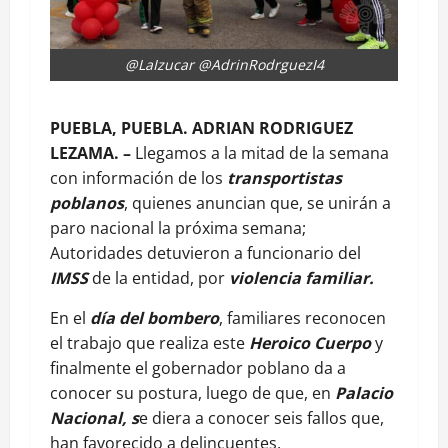
@LaIzucar @AdrinRodrguezI4
PUEBLA, PUEBLA. ADRIAN RODRIGUEZ
LEZAMA. –
Llegamos a la mitad de la semana
con información de los
transportistas
poblanos
, quienes anuncian que, se unirán a
paro nacional la próxima semana;
Autoridades detuvieron a funcionario del
IMSS
de la entidad, por
violencia familiar.
En el
día del bombero
, familiares reconocen
el trabajo que realiza este
Heroico Cuerpo
y
finalmente el gobernador poblano da a
conocer su postura, luego de que, en
Palacio
Nacional, s
e diera a conocer seis fallos que,
han favorecido a delincuentes.