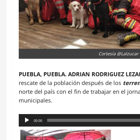
Cortesía @LaIzucar
PUEBLA, PUEBLA. ADRIAN RODRIGUEZ LEZA
rescate de la población después de los
terre
norte del país con el fin de trabajar en el jor
municipales.
Reproductor
00:00
de
audio