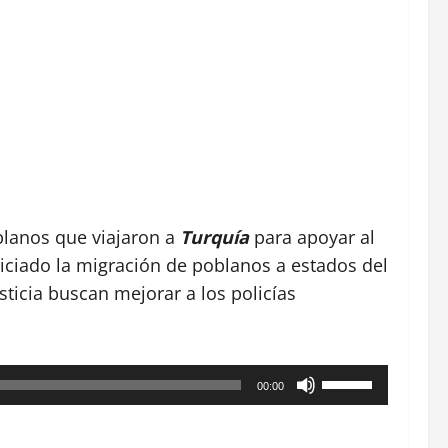
lanos que viajaron a
Turquía
para apoyar al
iciado la migración de poblanos a estados del
usticia buscan mejorar a los policías
Utiliza
00:00
las
teclas