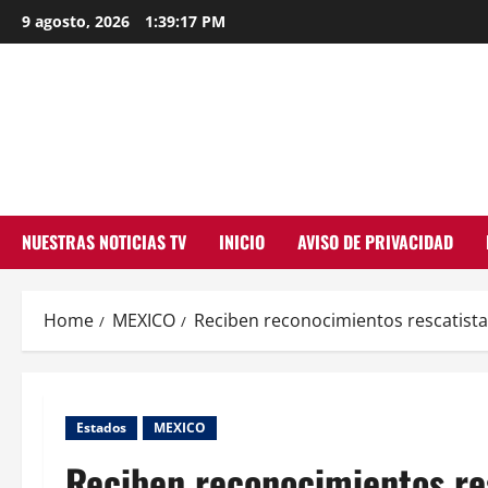
Skip
9 agosto, 2026
1:39:18 PM
to
content
NUESTRAS NOTICIAS TV
INICIO
AVISO DE PRIVACIDAD
Home
MEXICO
Reciben reconocimientos rescatista
Estados
MEXICO
Reciben reconocimientos res