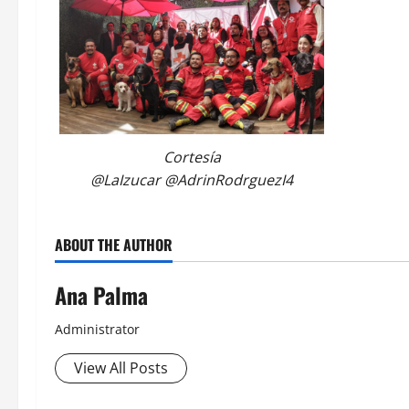
Cortesía
@LaIzucar @AdrinRodrguezI4
ABOUT THE AUTHOR
Ana Palma
Administrator
View All Posts