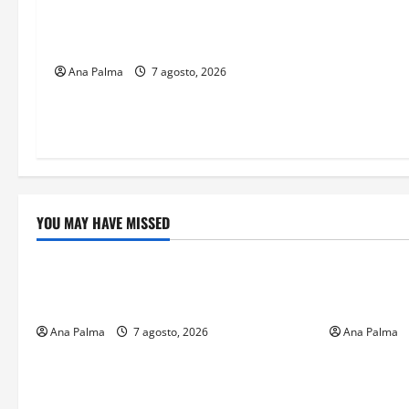
aspirantes del Concurso Público para
ingresar al Servicio Profesional
Electoral Nacional
Ana Palma
7 agosto, 2026
YOU MAY HAVE MISSED
Crítica de Cine
Educación
¿Cuánto cuesta filmar en IMAX? La
Educación p
apuesta millonaria detrás de La Odisea
sin preced
Ana Palma
7 agosto, 2026
Ana Palma