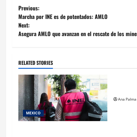
Post
Previous:
Marcha por INE es de potentados: AMLO
navigation
Next:
Asegura AMLO que avanzan en el rescate de los mine
RELATED STORIES
Estados
Pitahaya p
internacio
Ana Palma
MEXICO
Inicia el registro de personas