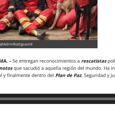
 @AdrinRodrguezI4
MA. –
Se entregan reconocimientos a
rescatistas
pob
motos
que sacudió a aquella región del mundo. Ha in
nal y finalmente dentro del
Plan de Paz
, Seguridad y J