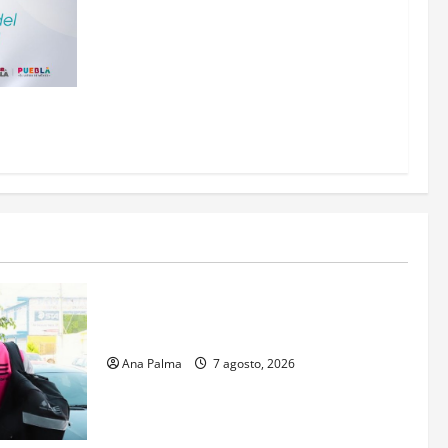
 a Puebla
Estados
Portada
Pitahaya poblana viaja a mercados
internacionales
Ana Palma
7 agosto, 2026