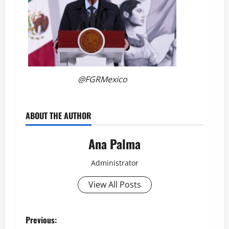
@FGRMexico
ABOUT THE AUTHOR
Ana Palma
Administrator
View All Posts
Post
Previous: