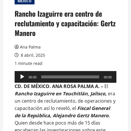
MEXICO
Rancho Izaguirre era centro de
reclutamiento y capacitación: Gertz
Manero
Ana Palma
8 abril, 2025
1 minute read
Reproductor
00:00
00:00
de
CD. DE MÉXICO. ANA ROSA PALMA A. –
El
audio
Rancho Izaguirre en Teuchitlán, Jalisco,
era
un centro de reclutamiento, de operaciones y
capacitación así lo reveló, el
Fiscal General
de la República, Alejandro Gertz Manero.
Quien desde hace poco más de 15 días
encabezan las investigaciones sobre este