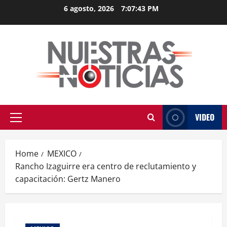
Skip
6 agosto, 2026
7:07:43 PM
to
content
VIDEO
Primary
Menu
Home
MEXICO
Rancho Izaguirre era centro de reclutamiento y
capacitación: Gertz Manero