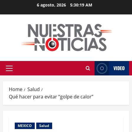
Skip
6 agosto, 2026
5:30:20 AM
to
content
VIDEO
Primary
Menu
Home
Salud
Qué hacer para evitar “golpe de calor”
MEXICO
Salud