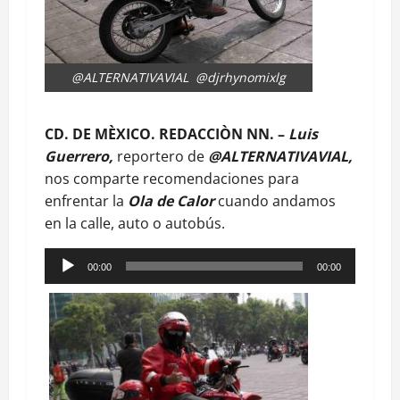
@ALTERNATIVAVIAL @djrhynomixlg
CD. DE MÈXICO. REDACCIÒN NN. –
Luis
Guerrero,
reportero de
@ALTERNATIVAVIAL,
nos comparte recomendaciones para
enfrentar la
Ola de Calor
cuando andamos
en la calle, auto o autobús.
Reproductor
00:00
00:00
de
audio