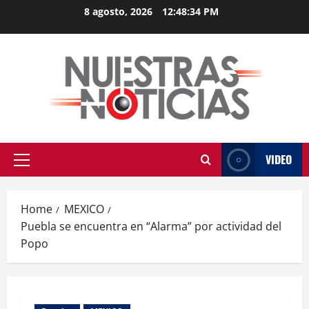
Skip
8 agosto, 2026
12:48:34 PM
to
content
VIDEO
Primary
Menu
Home
MEXICO
Puebla se encuentra en “Alarma” por actividad del
Popo