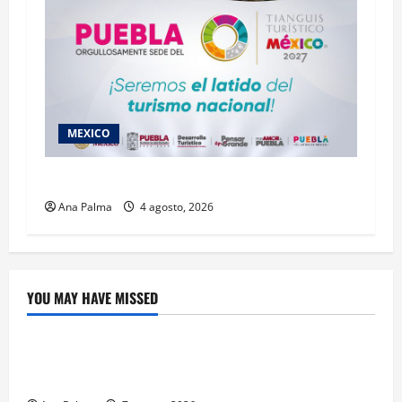
MEXICO
2027 llega Tianguis Turístico a Puebla
Ana Palma
4 agosto, 2026
YOU MAY HAVE MISSED
Crítica de Cine
¿Cuánto cuesta filmar en IMAX? La apuesta
millonaria detrás de La Odisea