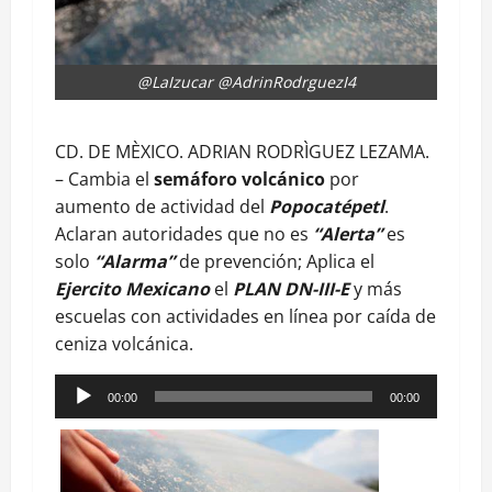
@LaIzucar @AdrinRodrguezI4
CD. DE MÈXICO. ADRIAN RODRÌGUEZ LEZAMA.
– Cambia el
semáforo volcánico
por
aumento de actividad del
Popocatépetl
.
Aclaran autoridades que no es
“Alerta”
es
solo
“Alarma”
de prevención; Aplica el
Ejercito Mexicano
el
PLAN DN-III-E
y más
escuelas con actividades en línea por caída de
ceniza volcánica.
Reproductor
00:00
00:00
de
audio