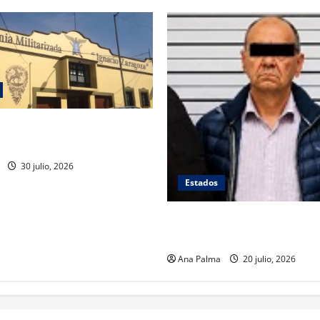
rre de planteles militarizados
30 julio, 2026
Estados
Se queda en prisión el tirado
Atlixcáyotl en Puebla
Ana Palma
20 julio, 2026