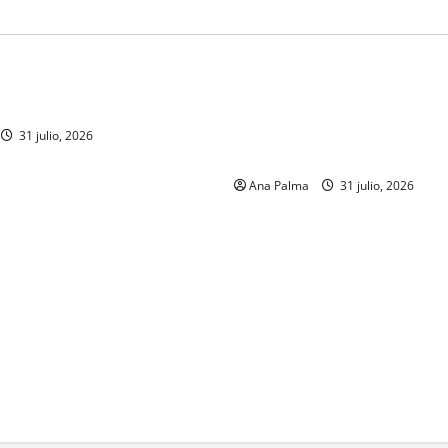
MEXICO
a estéril” para combate de
Un oficial de la Armada de Mé
renador
su formación desde que pien
ingresar a la Heroica Escuela
31 julio, 2026
Militar
Ana Palma
31 julio, 2026