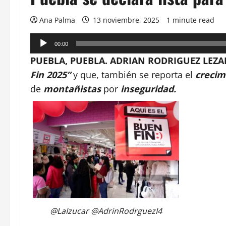
Ana Palma
13 noviembre, 2025
1 minute read
Reproductor
00:00
de
PUEBLA, PUEBLA. ADRIAN RODRIGUEZ LEZAMA
audio
Fin 2025”
y que, también se reporta el
crecim
de
montañistas
por
inseguridad.
@LaIzucar @AdrinRodrguezI4