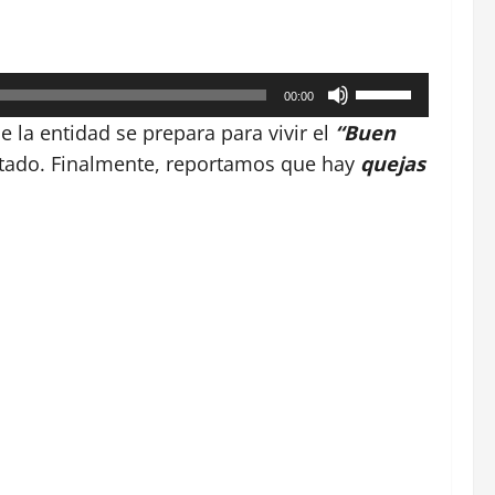
Utiliza
00:00
las
 la entidad se prepara para vivir el
“Buen
teclas
tado. Finalmente, reportamos que hay
quejas
de
flecha
arriba/abajo
para
aumentar
o
disminuir
el
volumen.