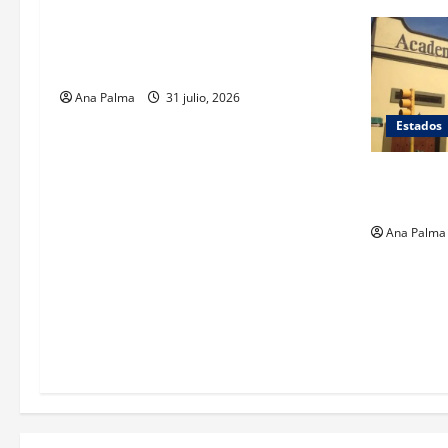
Llega “mosca estéril” para combate de
gusano barrenador
Ana Palma
31 julio, 2026
Estados
Inicia cie
en Puebla
Ana Palma