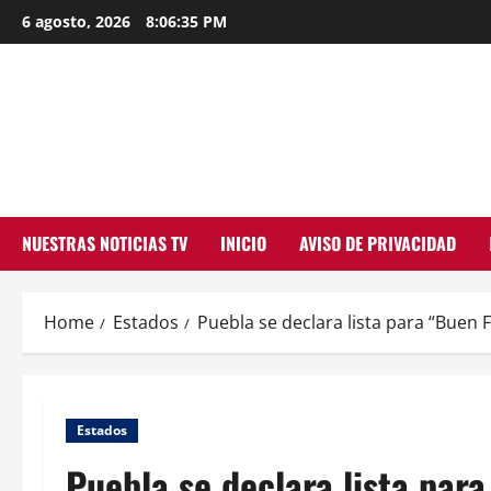
Skip
6 agosto, 2026
8:06:35 PM
to
content
NUESTRAS NOTICIAS TV
INICIO
AVISO DE PRIVACIDAD
Home
Estados
Puebla se declara lista para “Buen 
Estados
Puebla se declara lista par