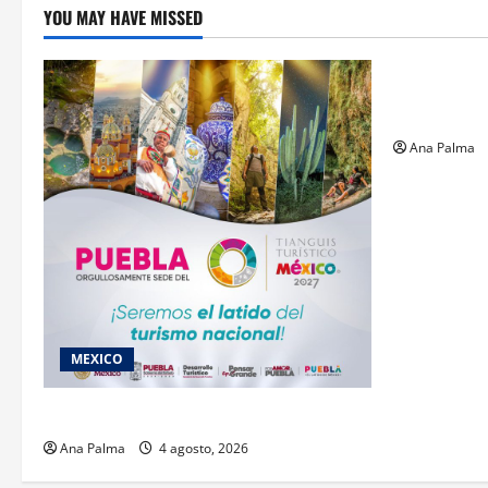
YOU MAY HAVE MISSED
Estados
Llega “mosc
gusano bar
Ana Palma
MEXICO
2027 llega Tianguis Turístico a Puebla
Ana Palma
4 agosto, 2026