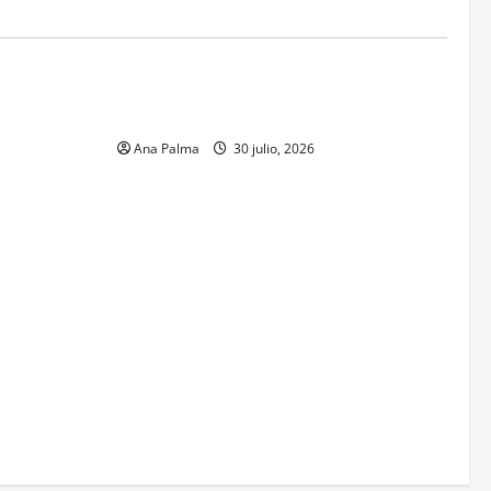
MEXICO
xico inicia
CENAVI. Misión: Vigilar el Espacio Áereo
sa en
Mexicano
 Naval
Ana Palma
30 julio, 2026