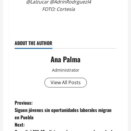
@LaIzucar @AdrinRodrguezI4
FOTO: Cortesía
ABOUT THE AUTHOR
Ana Palma
Administrator
View All Posts
Post
Previous:
Siguen jóvenes sin oportunidades laborales migran
navigation
en Puebla
Next: