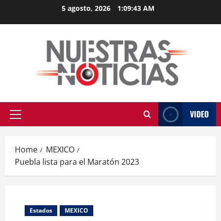
Skip
5 agosto, 2026
1:09:43 AM
to
content
VIDEO
Primary
Menu
Home
MEXICO
Puebla lista para el Maratón 2023
Estados
MEXICO