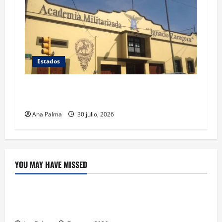
Estados
Inicia cierre de planteles militarizados en
Puebla
Ana Palma
30 julio, 2026
YOU MAY HAVE MISSED
Crítica de Cine
¿Cuánto cuesta filmar en IMAX? La apuesta
millonaria detrás de La Odisea