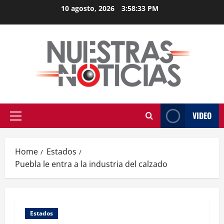
Skip
10 agosto, 2026
3:58:34 PM
to
content
VIDEO
Primary
Menu
Home
Estados
Puebla le entra a la industria del calzado
Estados