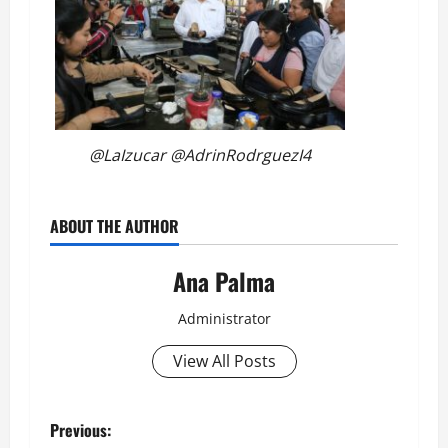
@LaIzucar @AdrinRodrguezI4
ABOUT THE AUTHOR
Ana Palma
Administrator
View All Posts
Post
Previous: