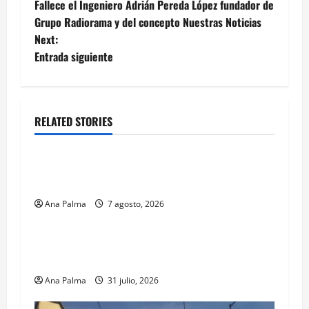
Fallece el Ingeniero Adrián Pereda López fundador de
navigation
Grupo Radiorama y del concepto Nuestras Noticias
Next:
Entrada siguiente
RELATED STORIES
Estados
Portada
Pitahaya poblana viaja a mercados
internacionales
Ana Palma
7 agosto, 2026
Estados
Llega “mosca estéril” para combate de gusano
barrenador
Ana Palma
31 julio, 2026