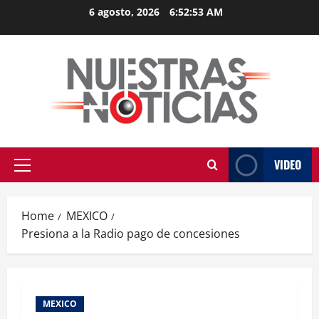
Skip
6 agosto, 2026
6:52:53 AM
to
content
VIDEO
Primary
Menu
Home
MEXICO
Presiona a la Radio pago de concesiones
MEXICO