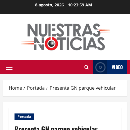
Skip
8 agosto, 2026
10:24:00 AM
to
content
VIDEO
Primary
Menu
Home
Portada
Presenta GN parque vehicular
Portada
Presenta GN parque vehicular