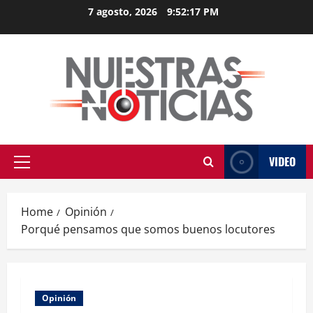
Skip
7 agosto, 2026
9:52:18 PM
to
content
VIDEO
Primary
Menu
Home
Opinión
Porqué pensamos que somos buenos locutores
Opinión