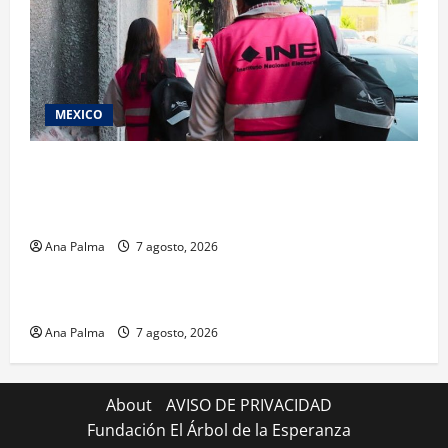
MEXICO
Inicia el registro de personas aspirantes del
Concurso Público para ingresar al Servicio
Profesional Electoral Nacional
Ana Palma
7 agosto, 2026
Estados
Portada
Pitahaya poblana viaja a mercados internacionales
Ana Palma
7 agosto, 2026
About
AVISO DE PRIVACIDAD
Fundación El Árbol de la Esperanza