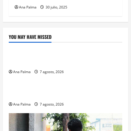
Ana Palma
30 julio, 2025
YOU MAY HAVE MISSED
Crítica de Cine
¿Cuánto cuesta filmar en IMAX? La apuesta
millonaria detrás de La Odisea
Ana Palma
7 agosto, 2026
Educación
Educación privada vive transformación sin
precedente: CIMEDU9®
Ana Palma
7 agosto, 2026