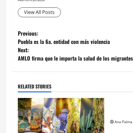
View All Posts
Post
Previous:
Puebla es la 6a. entidad con más violencia
navigation
Next:
AMLO firma que le importa la salud de los migrantes
RELATED STORIES
Estados
Llega “mos
gusano ba
Ana Palma