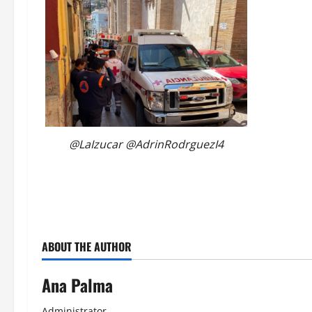
audio
@LaIzucar @AdrinRodrguezI4
ABOUT THE AUTHOR
Ana Palma
Administrator