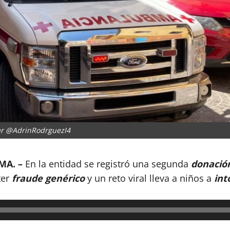
r @AdrinRodrguezI4
MA. –
En la entidad se registró una segunda
donació
ter
fraude genérico
y un reto viral lleva a niños a
int