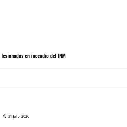
 lesionados en incendio del INM
MEXICO
ca estéril” para combate de
Un oficial de la Armada de M
rrenador
inicia su formación desde qu
en ingresar a la Heroica Escu
31 julio, 2026
Militar