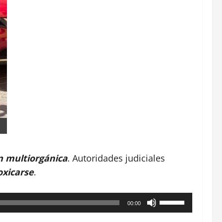
n multiorgánica
. Autoridades judiciales
oxicarse
.
Utiliza
00:00
las