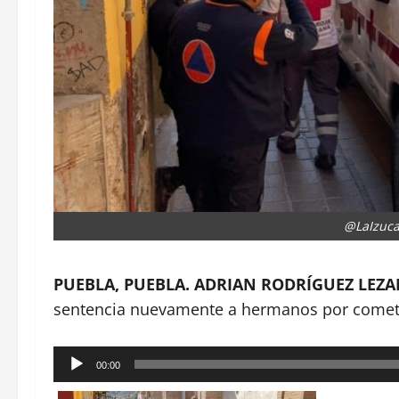
@LaIzuca
PUEBLA, PUEBLA. ADRIAN RODRÍGUEZ LEZA
sentencia nuevamente a hermanos por come
Reproductor
00:00
de