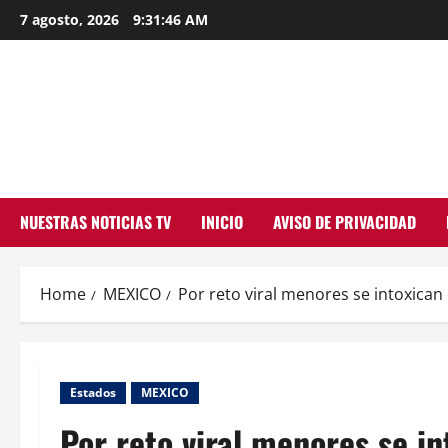
Skip
7 agosto, 2026
9:31:47 AM
to
content
NUESTRAS NOTICIAS TV
INICIO
AVISO DE PRIVACIDAD
Home
MEXICO
Por reto viral menores se intoxican
Estados
MEXICO
Por reto viral menores se i