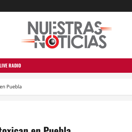
LIVE RADIO
 en Puebla
ntoxican en Puebla