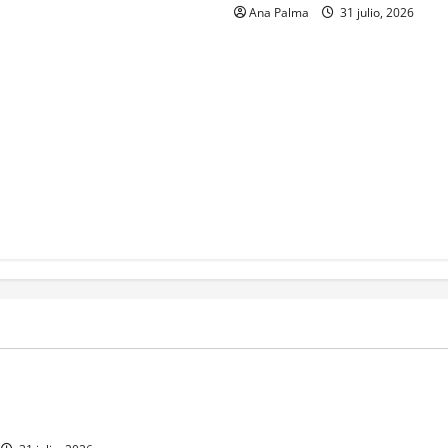
Ana Palma
31 julio, 2026
MEXICO
a estéril” para combate de
Un oficial de la Armada de Mé
renador
su formación desde que pien
ingresar a la Heroica Escuela