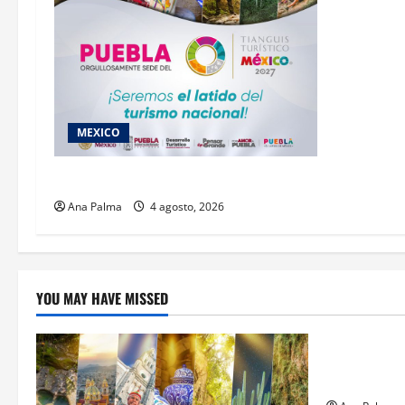
MEXICO
2027 llega Tianguis Turístico a Puebla
Ana Palma
4 agosto, 2026
YOU MAY HAVE MISSED
Estados
Llega “mosc
gusano bar