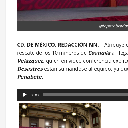
@lopezobrador
CD. DE MÉXICO. REDACCIÓN NN. –
Atribuye 
rescate de los 10 mineros de
Coahuila
al lleg
Velázquez
, quien en video conferencia explic
Desastres
están sumándose al equipo, ya que
Penabete
.
Reproductor
00:00
de
audio