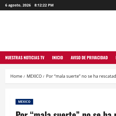
Skip
6 agosto, 2026
8:12:22 PM
to
content
NUESTRAS NOTICIAS TV
INICIO
AVISO DE PRIVACIDAD
Home
MEXICO
Por “mala suerte” no se ha rescata
MEXICO
Por “mala suerte” no se ha