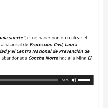
ala suerte”
,
el no haber podido realizar el
ora nacional de
Protección Civil
,
Laura
dad y el Centro Nacional de Prevención de
na abandonada
Concha Norte
hacia la Mina
El
Utiliza
00:00
las
teclas
de
flecha