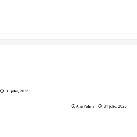
MEXICO
a estéril” para combate de
Un oficial de la Armada de Mé
renador
su formación desde que pien
ingresar a la Heroica Escuela
31 julio, 2026
Militar
Ana Palma
31 julio, 2026