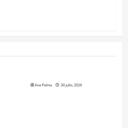
MEXICO
xico inicia
CENAVI. Misión: Vigilar el Espacio Áereo
sa en
Mexicano
 Naval
Ana Palma
30 julio, 2026