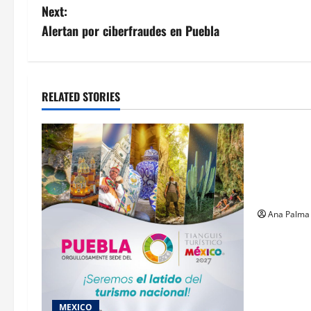
navigation
Next:
Alertan por ciberfraudes en Puebla
RELATED STORIES
MEXICO
Un oficial
inicia su 
en ingresa
Militar
Ana Palma
MEXICO