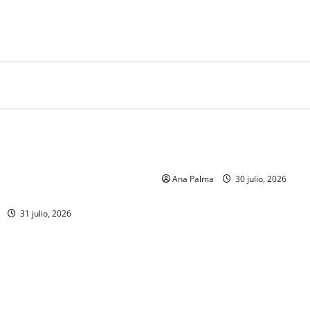
MEXICO
 de la Armada de México
CENAVI. Misión: Vigilar el Es
formación desde que piensa
Áereo Mexicano
r a la Heroica Escuela Naval
Ana Palma
30 julio, 2026
31 julio, 2026