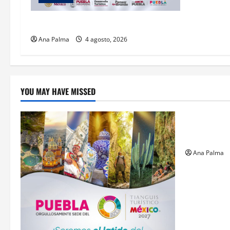
2027 llega Tianguis Turístico a Puebla
Ana Palma
4 agosto, 2026
YOU MAY HAVE MISSED
Estados
Llega “mosc
gusano bar
Ana Palma