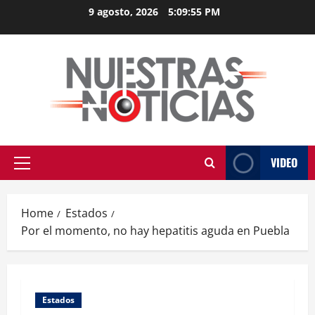
Skip
9 agosto, 2026
5:09:56 PM
to
content
VIDEO
Primary
Menu
Home
Estados
Por el momento, no hay hepatitis aguda en Puebla
Estados