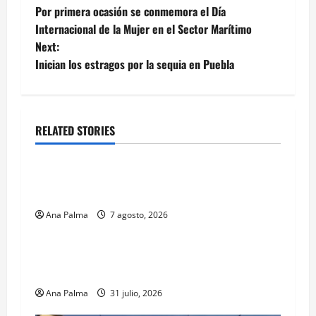
Por primera ocasión se conmemora el Día
navigation
Internacional de la Mujer en el Sector Marítimo
Next:
Inician los estragos por la sequia en Puebla
RELATED STORIES
Estados
Portada
Pitahaya poblana viaja a mercados
internacionales
Ana Palma
7 agosto, 2026
Estados
Llega “mosca estéril” para combate de gusano
barrenador
Ana Palma
31 julio, 2026