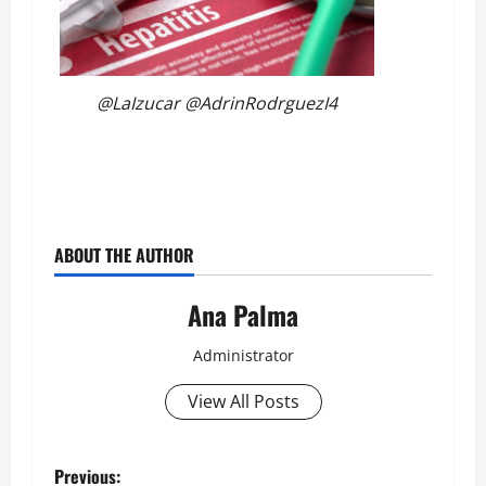
@LaIzucar @AdrinRodrguezI4
ABOUT THE AUTHOR
Ana Palma
Administrator
View All Posts
Post
Previous: