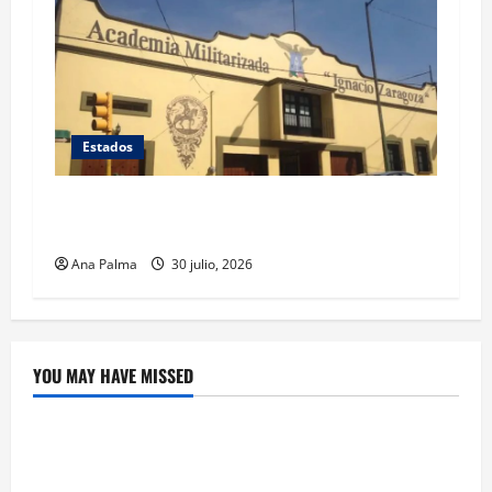
Estados
Inicia cierre de planteles militarizados en
Puebla
Ana Palma
30 julio, 2026
YOU MAY HAVE MISSED
Crítica de Cine
¿Cuánto cuesta filmar en IMAX? La apuesta
millonaria detrás de La Odisea