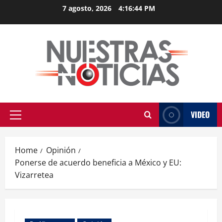
Skip
7 agosto, 2026
4:16:44 PM
to
content
VIDEO
Primary
Menu
Home
Opinión
Ponerse de acuerdo beneficia a México y EU:
Vizarretea