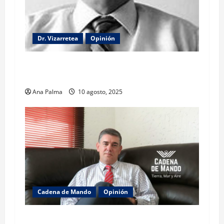
Dr. Vizarretea
Opinión
La lectura de la llamada telefónica Sheinbaum-
Trump
Ana Palma
10 agosto, 2025
Cadena de Mando
Opinión
El gabinete de Seguridad y su trabajo: Ibarrola