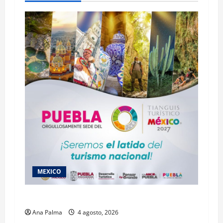
MEXICO
2027 llega Tianguis Turístico a Puebla
Ana Palma
4 agosto, 2026
Estados