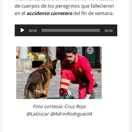
de cuerpos de los peregrinos que fallecieron
en el
accidente carretero
del fin de semana.
Reproductor
00:00
00:00
de
audio
Foto cortesía: Cruz Roja
@LaIzucar @AdrinRodrguezI4