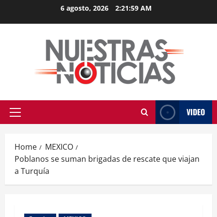
Skip
6 agosto, 2026
2:21:59 AM
to
content
VIDEO
Primary
Menu
Home
MEXICO
Poblanos se suman brigadas de rescate que viajan
a Turquía