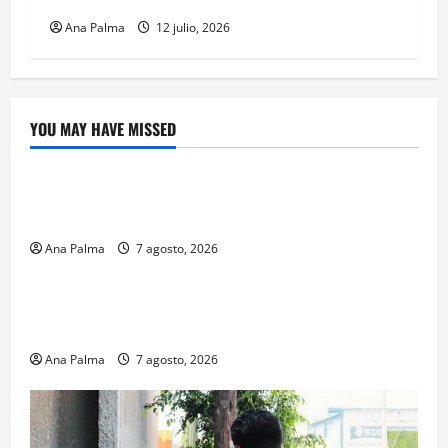
Ana Palma
12 julio, 2026
YOU MAY HAVE MISSED
Crítica de Cine
¿Cuánto cuesta filmar en IMAX? La apuesta
millonaria detrás de La Odisea
Ana Palma
7 agosto, 2026
Educación
Educación privada vive transformación sin
precedente: CIMEDU9®
Ana Palma
7 agosto, 2026