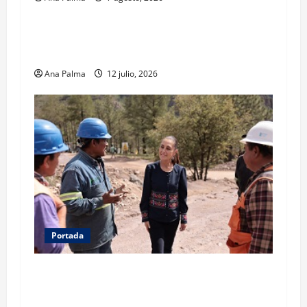
MEXICO
Portada
Solo los mejores logran ser francotiradores de
la Fuerzas Especiales del Ejército Mexicano
Ana Palma
12 julio, 2026
Portada
Concluye CSP gira por Durango y Zacatecas.
Entrega viviendas, becas y supervisa obras
estratégicas