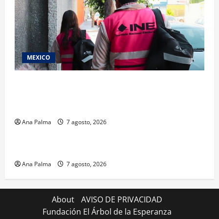
MEXICO
Inicia el registro de personas aspirantes del
Concurso Público para ingresar al Servicio
Profesional Electoral Nacional
Ana Palma
7 agosto, 2026
Estados
Portada
Pitahaya poblana viaja a mercados internacionales
Ana Palma
7 agosto, 2026
About
AVISO DE PRIVACIDAD
Fundación El Árbol de la Esperanza