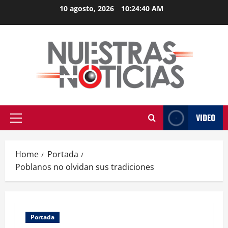
Skip
10 agosto, 2026
10:24:41 AM
to
content
VIDEO
Primary
Menu
Home
Portada
Poblanos no olvidan sus tradiciones
Portada