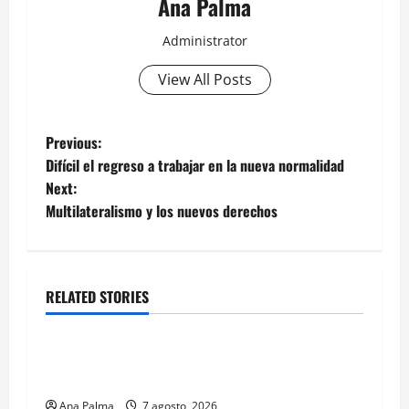
Ana Palma
Administrator
View All Posts
Post
Previous:
Difícil el regreso a trabajar en la nueva normalidad
navigation
Next:
Multilateralismo y los nuevos derechos
RELATED STORIES
Estados
Portada
Pitahaya poblana viaja a mercados
internacionales
Ana Palma
7 agosto, 2026