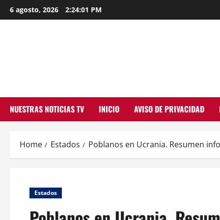
Skip
6 agosto, 2026
2:24:03 PM
to
content
NUESTRAS NOTICIAS TV
INICIO
AVISO DE PRIVACIDAD
Home
Estados
Poblanos en Ucrania. Resumen inf
Estados
Poblanos en Ucrania. Resum