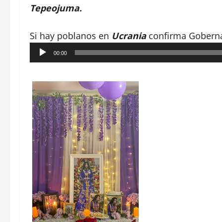
Tepeojuma.
Si hay poblanos en
Ucrania
confirma Goberna
Reproductor
00:00
de
audio