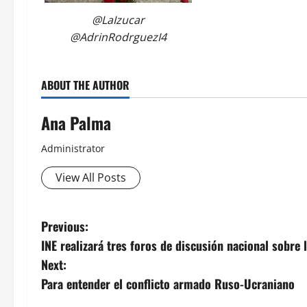
@LaIzucar
@AdrinRodrguezI4
ABOUT THE AUTHOR
Ana Palma
Administrator
View All Posts
Post
Previous:
INE realizará tres foros de discusión nacional sobre
navigation
Next:
Para entender el conflicto armado Ruso-Ucraniano