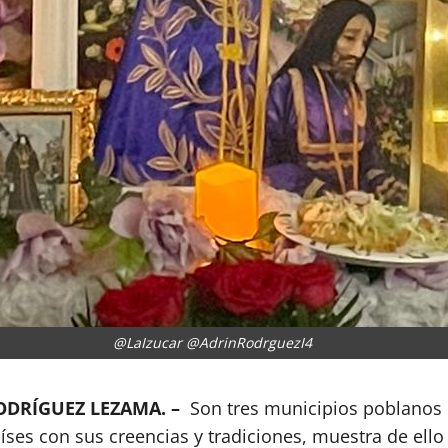
@LaIzucar @AdrinRodrguezI4
RODRÍGUEZ LEZAMA. –
Son tres municipios poblanos
aíses con sus creencias y tradiciones, muestra de ello