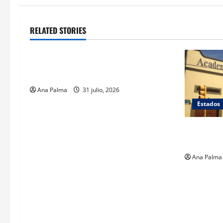
RELATED STORIES
Estados
Llega “mosca estéril” para combate de
gusano barrenador
Ana Palma
31 julio, 2026
Estados
Inicia cie
en Puebla
Ana Palma