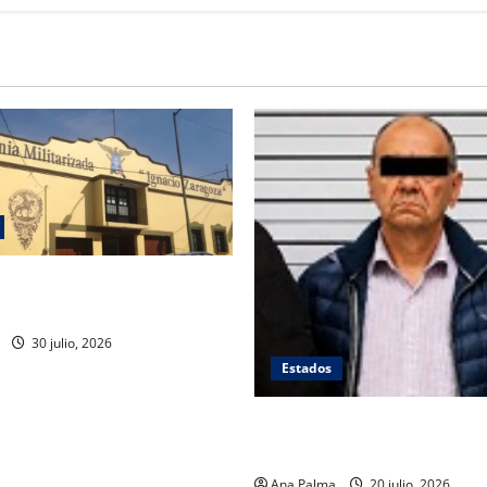
rre de planteles militarizados
30 julio, 2026
Estados
Se queda en prisión el tirado
Atlixcáyotl en Puebla
Ana Palma
20 julio, 2026