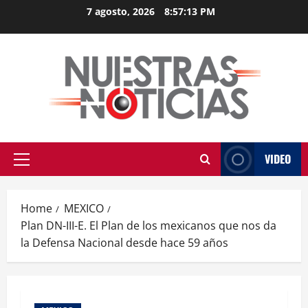
Skip
7 agosto, 2026
8:57:13 PM
to
content
VIDEO
Primary
Menu
Home
MEXICO
Plan DN-III-E. El Plan de los mexicanos que nos da
la Defensa Nacional desde hace 59 años