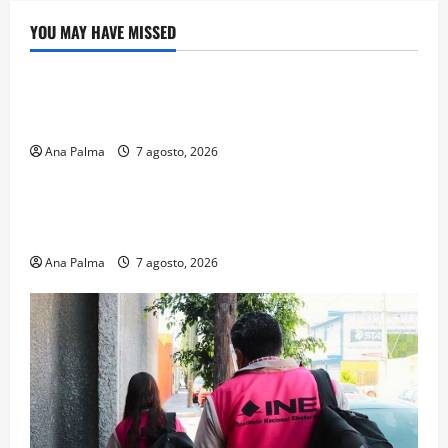
YOU MAY HAVE MISSED
Crítica de Cine
¿Cuánto cuesta filmar en IMAX? La apuesta
millonaria detrás de La Odisea
Ana Palma
7 agosto, 2026
Educación
Educación privada vive transformación sin
precedente: CIMEDU9®
Ana Palma
7 agosto, 2026