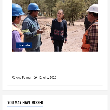
Portada
Concluye CSP gira por Durango y Zacatecas.
Entrega viviendas, becas y supervisa obras
estratégicas
Ana Palma
12 julio, 2026
YOU MAY HAVE MISSED
Estados
Portada