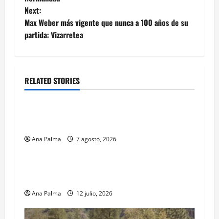
Next:
Max Weber más vigente que nunca a 100 años de su
partida: Vizarretea
RELATED STORIES
Estados
Portada
Pitahaya poblana viaja a mercados
internacionales
Ana Palma
7 agosto, 2026
MEXICO
Portada
Solo los mejores logran ser francotiradores de
la Fuerzas Especiales del Ejército Mexicano
Ana Palma
12 julio, 2026