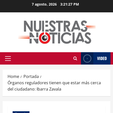
Skip
7 agosto, 2026
3:21:27 PM
to
content
VIDEO
Primary
Menu
Home
Portada
Órganos reguladores tienen que estar más cerca
del ciudadano: Ibarra Zavala