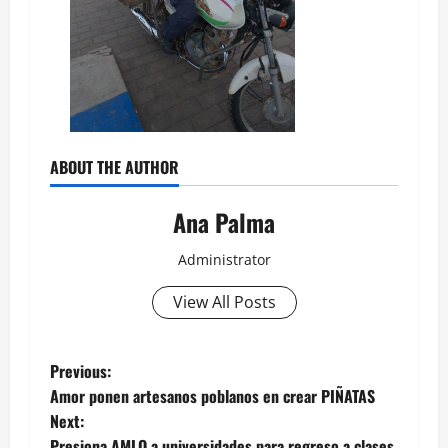
ABOUT THE AUTHOR
Ana Palma
Administrator
View All Posts
Post
Previous:
Amor ponen artesanos poblanos en crear PIÑATAS
navigation
Next:
Presiona AMLO a universidades para regreso a clases