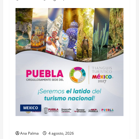
MEXICO
2027 llega Tianguis Turístico a Puebla
Ana Palma
4 agosto, 2026
MEXICO