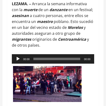
LEZAMA.
–
Arranca la semana informativa
con la
muerte
de un
danzante
en un festival;
asesinan
a cuatro personas, entre ellos se
encuentra un
maestro
poblano. Esto sucedió
en un bar del vecino estado de
Morelos
y
autoridades aseguran a otro grupo de
migrantes
originarios de
Centroamérica
y
de otros países.
Reproductor
00:00
00:00
de
audio