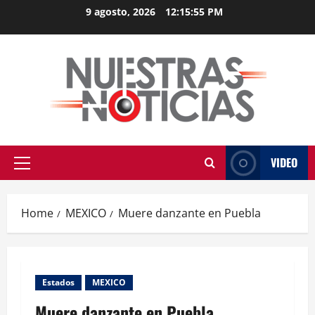
Skip
9 agosto, 2026
12:15:55 PM
to
content
VIDEO
Primary
Menu
Home
MEXICO
Muere danzante en Puebla
Estados
MEXICO
Muere danzante en Puebla