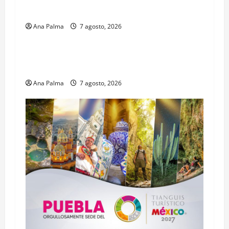
Profesional Electoral Nacional
Ana Palma
7 agosto, 2026
Estados
Portada
Pitahaya poblana viaja a mercados
internacionales
Ana Palma
7 agosto, 2026