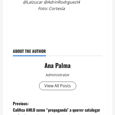
@LaIzucar @AdrinRodrguezI4
Foto: Cortesía
ABOUT THE AUTHOR
Ana Palma
Administrator
View All Posts
Post
Previous:
Califica AMLO como “propaganda” a querer catalogar