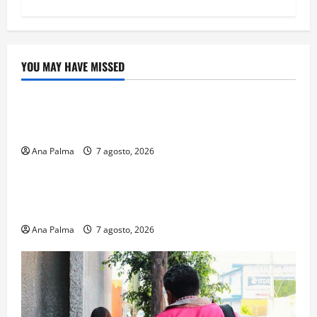
YOU MAY HAVE MISSED
Crítica de Cine
¿Cuánto cuesta filmar en IMAX? La apuesta
millonaria detrás de La Odisea
Ana Palma
7 agosto, 2026
Educación
Educación privada vive transformación sin
precedente: CIMEDU9®
Ana Palma
7 agosto, 2026