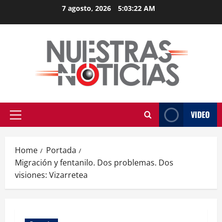
Skip
7 agosto, 2026
5:03:22 AM
to
content
VIDEO
Primary
Menu
Home
Portada
Migración y fentanilo. Dos problemas. Dos
visiones: Vizarretea