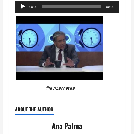
Reproductor
00:00
00:00
de
audio
@evizarretea
ABOUT THE AUTHOR
Ana Palma