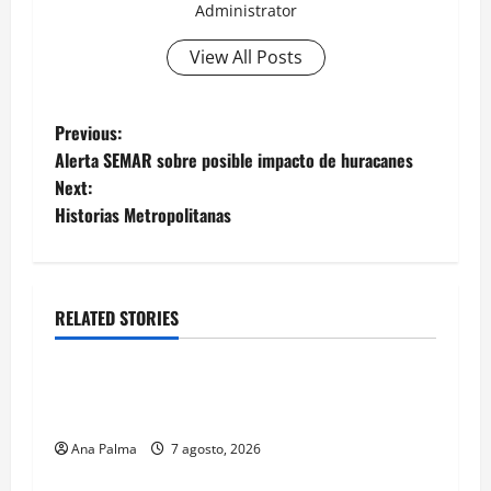
Administrator
View All Posts
Post
Previous:
Alerta SEMAR sobre posible impacto de huracanes
navigation
Next:
Historias Metropolitanas
RELATED STORIES
Estados
Portada
Pitahaya poblana viaja a mercados
internacionales
Ana Palma
7 agosto, 2026
MEXICO
Portada