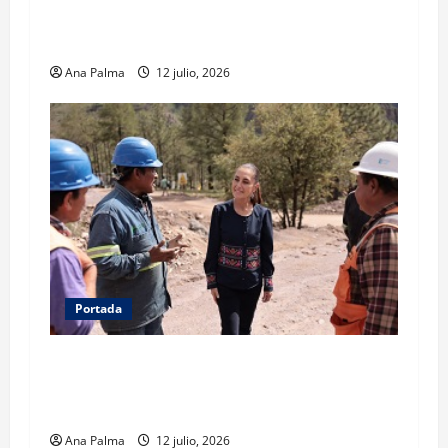
Solo los mejores logran ser francotiradores de
la Fuerzas Especiales del Ejército Mexicano
Ana Palma
12 julio, 2026
Portada
Concluye CSP gira por Durango y Zacatecas.
Entrega viviendas, becas y supervisa obras
estratégicas
Ana Palma
12 julio, 2026