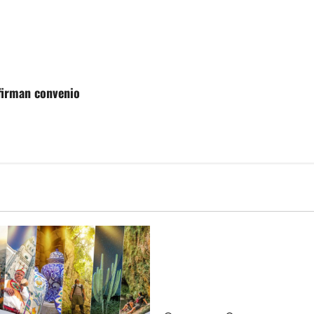
firman convenio
MEXICO
Un oficial de la Armada de M
inicia su formación desde qu
en ingresar a la Heroica Escu
Militar