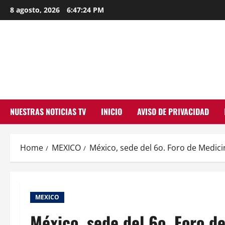
Skip
8 agosto, 2026
6:47:25 PM
to
content
NUESTRAS NOTICIAS TV
INICIO
AVISO DE PRIVACIDAD
Home
MEXICO
México, sede del 6o. Foro de Medici
MEXICO
México, sede del 6o. Foro d