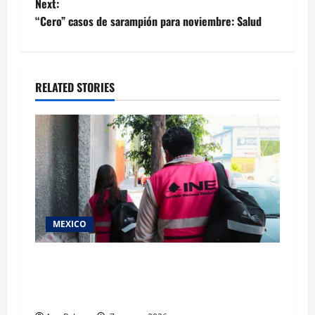
navigation
Next:
“Cero” casos de sarampión para noviembre: Salud
RELATED STORIES
MEXICO
Inicia el registro de personas aspirantes del
Concurso Público para ingresar al Servicio
Profesional Electoral Nacional