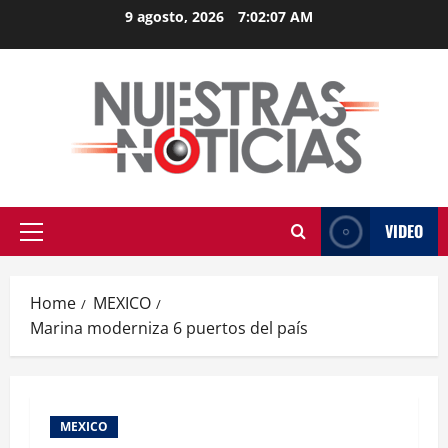
Skip
9 agosto, 2026
7:02:07 AM
to
content
VIDEO
Primary
Menu
Home
MEXICO
Marina moderniza 6 puertos del país
MEXICO