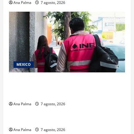
Ana Palma
7 agosto, 2026
MEXICO
Inicia el registro de personas aspirantes del
Concurso Público para ingresar al Servicio
Profesional Electoral Nacional
Ana Palma
7 agosto, 2026
Estados
Portada
Pitahaya poblana viaja a mercados internacionales
Ana Palma
7 agosto, 2026