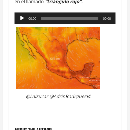
en el llamado
“triángulo rojo”.
Reproductor
00:00
00:00
de
audio
@LaIzucar @AdrinRodrguezI4
ABOUT THE AUTHOR