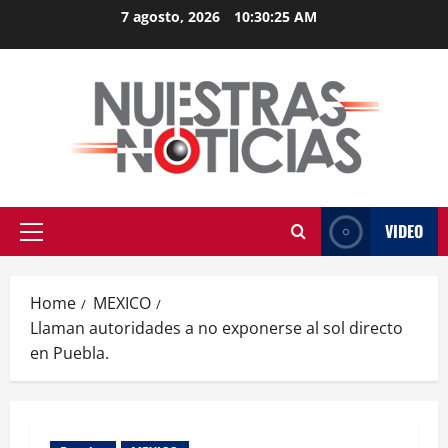
Skip
7 agosto, 2026
10:30:25 AM
to
content
VIDEO
Primary
Menu
Home
MEXICO
Llaman autoridades a no exponerse al sol directo
en Puebla.