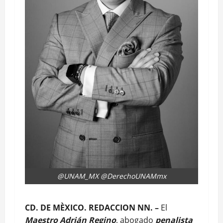
@UNAM_MX @DerechoUNAMmx
CD. DE MÈXICO. REDACCION NN. –
El
Maestro Adrián Regino
, abogado
penalista