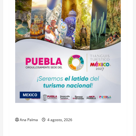
MEXICO
2027 llega Tianguis Turístico a Puebla
Ana Palma
4 agosto, 2026
MEXICO