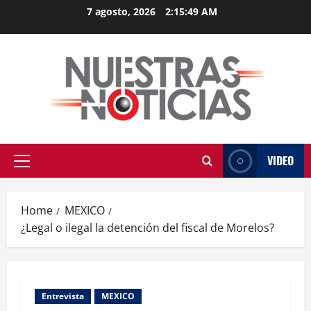
Skip
7 agosto, 2026
2:15:50 AM
to
content
VIDEO
Primary
Menu
Home
MEXICO
¿Legal o ilegal la detención del fiscal de Morelos?
Entrevista
MEXICO