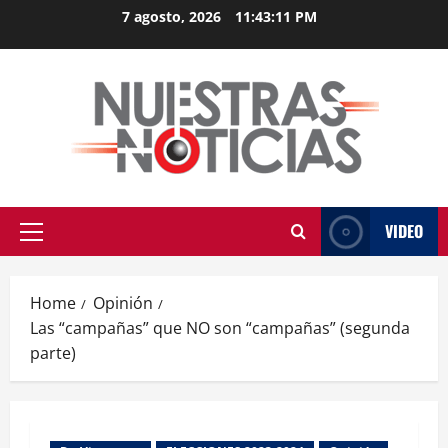
Skip
7 agosto, 2026
11:43:12 PM
to
content
VIDEO
Primary
Menu
Home
Opinión
Las “campañas” que NO son “campañas” (segunda
parte)