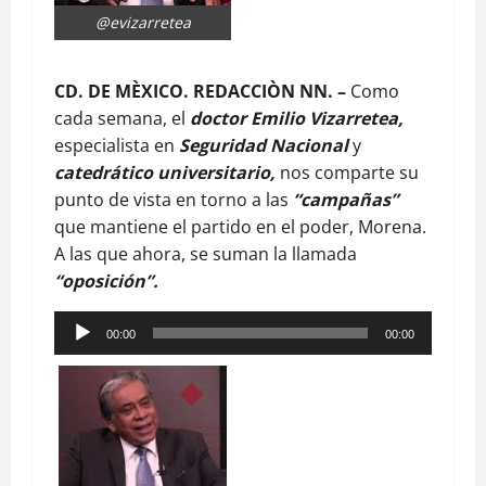
@evizarretea
CD. DE MÈXICO. REDACCIÒN NN. –
Como
cada semana, el
doctor Emilio Vizarretea,
especialista en
Seguridad Nacional
y
catedrático universitario,
nos comparte su
punto de vista en torno a las
“campañas”
que mantiene el partido en el poder, Morena.
A las que ahora, se suman la llamada
“oposición”.
Reproductor
00:00
00:00
de
audio