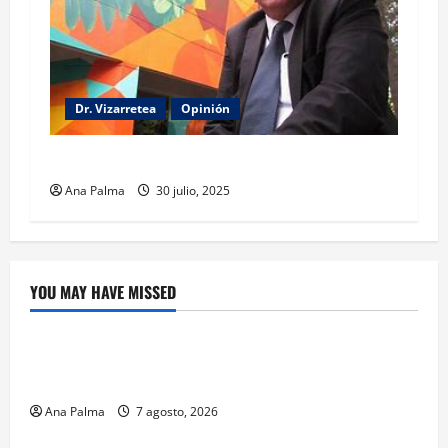
Dr. Vizarretea
Opinión
Entre Tabasco y el Senado
Ana Palma
30 julio, 2025
YOU MAY HAVE MISSED
Crítica de Cine
¿Cuánto cuesta filmar en IMAX? La apuesta
millonaria detrás de La Odisea
Ana Palma
7 agosto, 2026
Educación