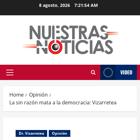
Skip
8 agosto, 2026
7:21:54 AM
to
content
VIDEO
Primary
Menu
Home
Opinión
La sin razón mata a la democracia: Vizarretea
Dr. Vizarretea
Opinión