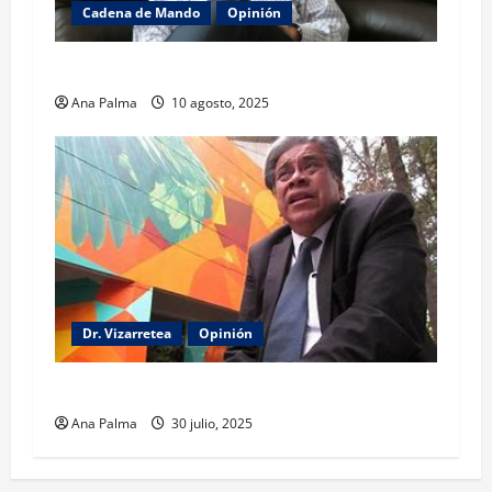
Cadena de Mando
Opinión
El gabinete de Seguridad y su trabajo: Ibarrola
Ana Palma
10 agosto, 2025
Dr. Vizarretea
Opinión
Entre Tabasco y el Senado
Ana Palma
30 julio, 2025