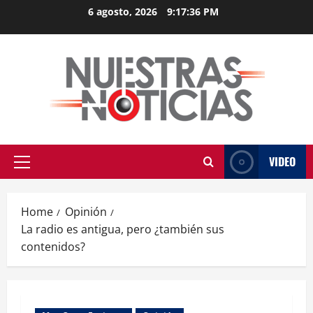
Skip
6 agosto, 2026
9:17:37 PM
to
content
VIDEO
Primary
Menu
Home
Opinión
La radio es antigua, pero ¿también sus
contenidos?