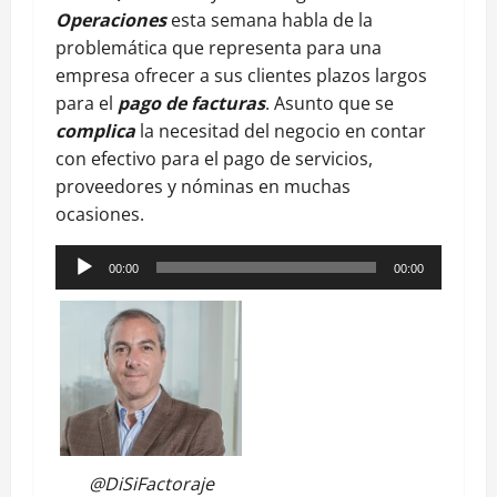
Operaciones
esta semana habla de la
problemática que representa para una
empresa ofrecer a sus clientes plazos largos
para el
pago de facturas
. Asunto que se
complica
la necesitad del negocio en contar
con efectivo para el pago de servicios,
proveedores y nóminas en muchas
ocasiones.
Reproductor
00:00
00:00
de
audio
@DiSiFactoraje