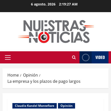
Skip
6 agosto, 2026
2:19:28 AM
to
content
VIDEO
Primary
Menu
Home
Opinión
La empresa y los plazos de pago largos
Claudio Kandel Montefiore
Opinión